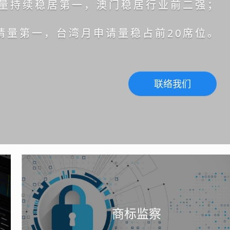
请量持续稳居第一，澳门稳居行业前二强；
请量第一，台湾月申请量稳占前20席位。
联络我们
商标监察