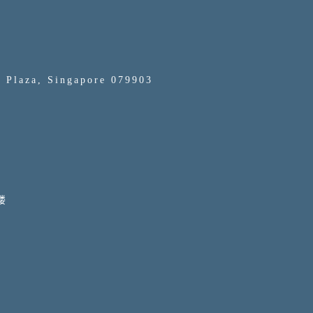
l Plaza, Singapore 079903
楼
楼