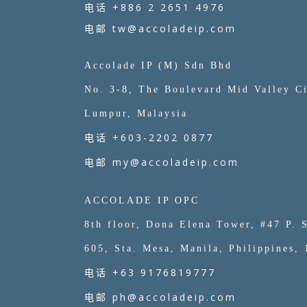
+886 2 2651 4976
电话
tw@accoladeip.com
电邮
Accolade IP (M) Sdn Bhd
No. 3-8, The Boulevard Mid Valley C
Lumpur, Malaysia
+603-2202 0877
电话
my@accoladeip.com
电邮
ACCOLADE IP OPC
8th floor, Dona Elena Tower, #47 P. S
605, Sta. Mesa, Manila, Philippines,
+63 9176819777
电话
ph@accoladeip.com
电邮