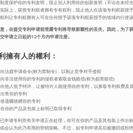
利制度保护你的专利发明，阻止别人利用你的创新发明（不论在未经
。实际上，获授专利权者拥有专有权利，阻止他人在该项专利权获授
权利让专利权拥有人可在任何授予该项专利权获授予的地域内行使该
注意，在提交专利申请前泄露专利将导致新颖性的丢失。因此，为了
交申请之日起的12个月内申请注册。
利擁有人的權利：
 可向法庭申请命令(称为禁制令)，以制止竞争对手侵权
 可向非法使用你的专利的侵权者索取金钱赔偿(称为损害赔偿)
 可向他人批予特许，让被特许人能使用你的专利，以换取专利权费及
 可出售你的专利
 可借遗嘱馈赠你的专利
 可在你的产品及包装上标明已取得专利
已申请专利而有关申请正在处理，你可在你的产品及其包装上作出标
者或会认为此乃有用的营销策略。不过，如专利申请其后被撤回或拒