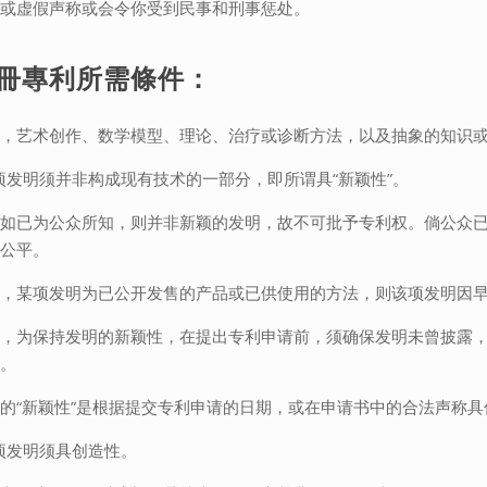
确或虚假声称或会令你受到民事和刑事惩处。
冊專利所需條件：
而，艺术创作、数学模型、理论、治疗或诊断方法，以及抽象的知识
项发明须并非构成现有技术的一部分，即所谓具“新颖性”。
物如已为公众所知，则并非新颖的发明，故不可批予专利权。倘公众
欠公平。
如，某项发明为已公开发售的产品或已供使用的方法，则该项发明因
此，为保持发明的新颖性，在提出专利申请前，须确保发明未曾披露
性。
的“新颖性”是根据提交专利申请的日期，或在申请书中的合法声称
项发明须具创造性。