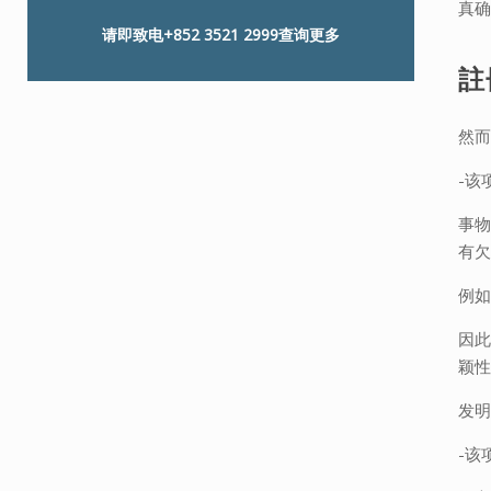
真
请即致电
+852 3521 2999
查询更多
註
然
-该
事
有
例
因
颖
发明
-该