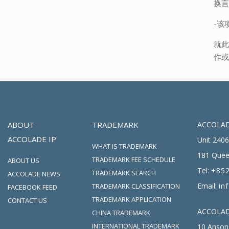
换
-该
就此
作
ABOUT
TRADEMARK
ACCOLAD
ACCOLADE IP
Unit 2406
WHAT IS TRADEMARK
181 Quee
TRADEMARK FEE SCHEDULE
ABOUT US
Tel:
+852
TRADEMARK SEARCH
ACCOLADE NEWS
Email:
in
TRADEMARK CLASSIFICATION
FACEBOOK FEED
TRADEMARK APPLICATION
CONTACT US
ACCOLADE
CHINA TRADEMARK
INTERNATIONAL TRADEMARK
10 Anson 