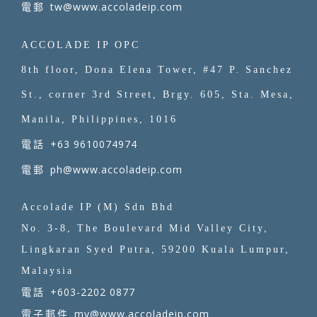
tw@www.accoladeip.com
電郵
ACCOLADE IP OPC
8th floor, Dona Elena Tower, #47 P. Sanchez
St., corner 3rd Street, Brgy. 605, Sta. Mesa,
Manila, Philippines, 1016
+63 9610074974
電話
ph@www.accoladeip.com
電郵
Accolade IP (M) Sdn Bhd
No. 3-8, The Boulevard Mid Valley City,
Lingkaran Syed Putra, 59200 Kuala Lumpur,
Malaysia
+603-2202 0877
電話
my@www.accoladeip.com
電子郵件