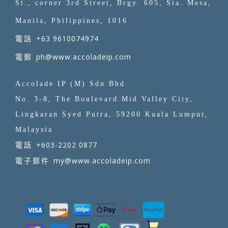
St., corner 3rd Street, Brgy. 605, Sta. Mesa,
Manila, Philippines, 1016
+63 9610074974
電話
ph@www.accoladeip.com
電郵
Accolade IP (M) Sdn Bhd
No. 3-8, The Boulevard Mid Valley City,
Lingkaran Syed Putra, 59200 Kuala Lumpur,
Malaysia
+603-2202 0877
電話
my@www.accoladeip.com
電子郵件