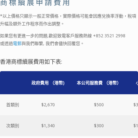
商標續展申請費用
*以上價格只顯示一般正常價格，實際價格可能會因應兌換率浮動，稅項
升幅及額外工作程序而作出調整。
如果您有更進一步的問題,歡迎致電客戶服務熱線
+852 3521 2998
或透過
電郵
與我們聯繫, 我們會儘快回覆您。
香港商標續展費用如下表:
政府費用
（港幣
)
本公司服務費
（港幣）
首類別
$2,670
$500
$3
次類別
$1,340
$300
$1