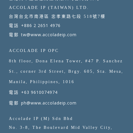
ACCOLADE IP (TAIWAN) LTD.
台灣台北市南港區 忠孝東路七段 518號7樓
+886 2 2651 4976
電話
tw@www.accoladeip.com
電郵
ACCOLADE IP OPC
8th floor, Dona Elena Tower, #47 P. Sanchez
St., corner 3rd Street, Brgy. 605, Sta. Mesa,
Manila, Philippines, 1016
+63 9610074974
電話
ph@www.accoladeip.com
電郵
Accolade IP (M) Sdn Bhd
No. 3-8, The Boulevard Mid Valley City,