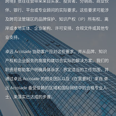
跨境扩张往往会带来来自买家、投资者、分销商、商业伙
伴、银行、平台或专业顾问的实际要求。这些要求可能涉
及跨司法管辖区的品牌保护、知识产权（IP）所有权、离
岸或本地实体、企业架构、许可安排、合规文件或其他专
业支持。
卓远 Accolade 协助客户应对这些要求，并从品牌、知识
产权和企业服务的角度构建切合实际的解决方案。我们的
职责是帮助客户明确具体诉求、界定适当的工作范围，并
通过卓远 Accolade 的相关团队以及（在需要时）来自 卓
远 Accolade 备受信赖的区域和国际网络中的合格专业人
士，来落实已达成的步骤。