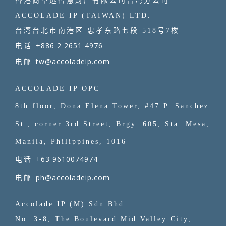
香港商卓远智慧财产有限公司台湾分公司
ACCOLADE IP (TAIWAN) LTD.
台湾台北市南港区 忠孝东路七段 518号7楼
+886 2 2651 4976
电话
tw@accoladeip.com
电邮
ACCOLADE IP OPC
8th floor, Dona Elena Tower, #47 P. Sanchez
St., corner 3rd Street, Brgy. 605, Sta. Mesa,
Manila, Philippines, 1016
+63 9610074974
电话
ph@accoladeip.com
电邮
Accolade IP (M) Sdn Bhd
No. 3-8, The Boulevard Mid Valley City,