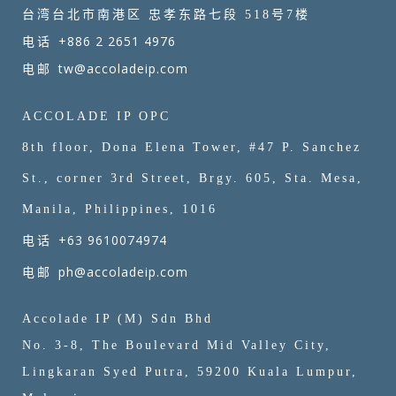
台湾台北市南港区 忠孝东路七段 518号7楼
+886 2 2651 4976
电话
tw@accoladeip.com
电邮
ACCOLADE IP OPC
8th floor, Dona Elena Tower, #47 P. Sanchez
St., corner 3rd Street, Brgy. 605, Sta. Mesa,
Manila, Philippines, 1016
+63 9610074974
电话
ph@accoladeip.com
电邮
Accolade IP (M) Sdn Bhd
No. 3-8, The Boulevard Mid Valley City,
Lingkaran Syed Putra, 59200 Kuala Lumpur,