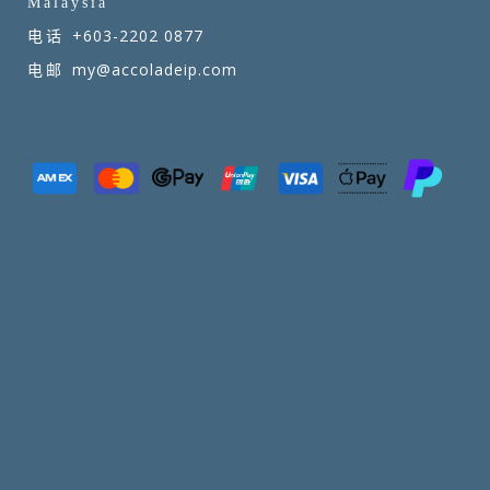
Malaysia
+603-2202 0877
电话
my@accoladeip.com
电邮