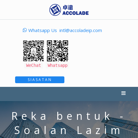
Whatsapp Us
intl@accoladeip.com
WeChat
Whatsapp
SIASATAN
Reka bentuk -
Soalan Lazim