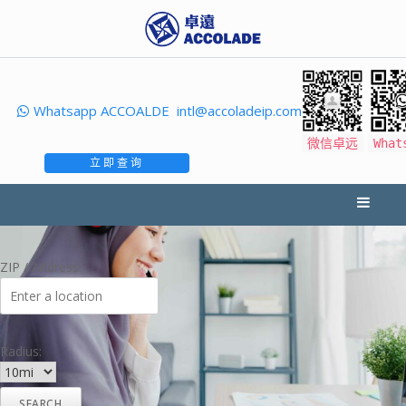
Whatsapp ACCOALDE
intl@accoladeip.com
微信卓远
What
立即查询
ZIP / Address:
Radius: