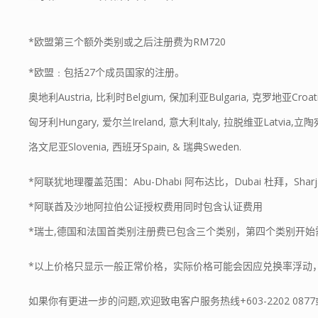
*欧盟第三个额外类别或之后注册费为RM720
*欧盟﹕包括27个成员国家的注册。
奥地利Austria, 比利时Belgium, 保加利亚Bulgaria, 克罗地亚Croati
匈牙利Hungary, 爱尔兰Ireland, 意大利Italy, 拉脱维亚Latvia,立陶宛
洛文尼亚Slovenia, 西班牙Spain, & 瑞典Sweden.
*阿联犹地理覆盖范围：Abu-Dhabi 阿布达比，Dubai 杜拜，Sharjah
*阿联酋及沙地阿拉伯公证授权费用同时包含认证费用
*瑞士,德国和法国首类别注册费已包含三个类别，第四个类别开始
*以上价格只显示一般正常价格，实际价格可能会因应兑换率浮动
如果你有更进一步的问题,欢迎致电客户服务热线
+603-2202 0877