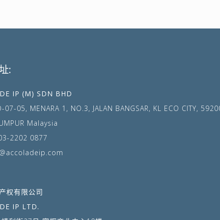
址:
DE IP (M) SDN BHD
O-07-05, MENARA 1, NO.3, JALAN BANGSAR, KL ECO CITY, 5920
UMPUR Malaysia
03-2202 0877
@accoladeip.com
产权有限公司
DE IP LTD.