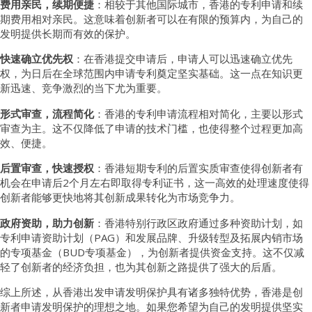
费用亲民，续期便捷
：相较于其他国际城市，香港的专利申请和续
期费用相对亲民。这意味着创新者可以在有限的预算内，为自己的
发明提供长期而有效的保护。
快速确立优先权
：在香港提交申请后，申请人可以迅速确立优先
权，为日后在全球范围内申请专利奠定坚实基础。这一点在知识更
新迅速、竞争激烈的当下尤为重要。
形式审查，流程简化
：香港的专利申请流程相对简化，主要以形式
审查为主。这不仅降低了申请的技术门槛，也使得整个过程更加高
效、便捷。
后置审查，快速授权
：香港短期专利的后置实质审查使得创新者有
机会在申请后2个月左右即取得专利证书，这一高效的处理速度使得
创新者能够更快地将其创新成果转化为市场竞争力。
政府资助，助力创新
：香港特别行政区政府通过多种资助计划，如
专利申请资助计划（PAG）和发展品牌、升级转型及拓展内销市场
的专项基金（BUD专项基金），为创新者提供资金支持。这不仅减
轻了创新者的经济负担，也为其创新之路提供了强大的后盾。
综上所述，从香港出发申请发明保护具有诸多独特优势，香港是创
新者申请发明保护的理想之地。如果您希望为自己的发明提供坚实