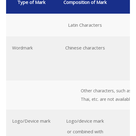
Type of Mark
Composition of Mark
J
Latin Characters
W
Chinese characters
Ma
Wordmark
H
M
Other characters, such as K
Thai, etc. are not available 
Logo/Device mark
Logo/device mark
W
or combined with