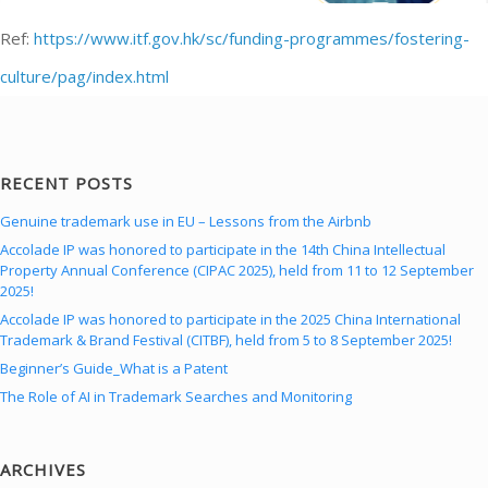
Ref:
https://www.itf.gov.hk/sc/funding-programmes/fostering-
culture/pag/index.html
RECENT POSTS
Genuine trademark use in EU – Lessons from the Airbnb
Accolade IP was honored to participate in the 14th China Intellectual
Property Annual Conference (CIPAC 2025), held from 11 to 12 September
2025!
Accolade IP was honored to participate in the 2025 China International
Trademark & Brand Festival (CITBF), held from 5 to 8 September 2025!
Beginner’s Guide_What is a Patent
The Role of AI in Trademark Searches and Monitoring
ARCHIVES