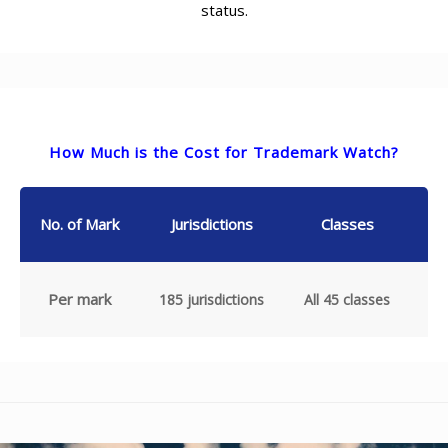
status.
How Much is the Cost for Trademark Watch?
No. of Mark
Jurisdictions
Classes
Per mark
185 jurisdictions
All 45 classes
HK