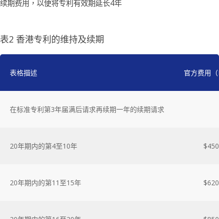
续期费用，以便将专利有效期延长4年
表2 香港专利的维持及续期
表格描述
官方费用（
在标准专利第3年届满后请求再续期一年的续期请求
20年期内的第4至10年
$450
20年期内的第11至15年
$620