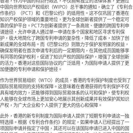
香港，作为中国的特别行政区，不仅拥有独立的法律体系，更通过
中国向世界知识产权组织（WIPO）总干事的通知，确立了《专利合
作条约》（PCT）和《巴黎公约》的适用性。这不仅巩固了香港在
知识产权保护领域的重要地位，更为全球创新者提供了一个稳定可
靠的保护平台。PCT为创新者提供了一条高效、便捷的跨国专利申
请途径，允许申请人通过单一申请在多个国家和地区寻求专利保
护，极大地简化了跨国专利申请的复杂性，降低了成本，加快了创
新成果的全球布局。而《巴黎公约》则致力于保护发明家的权益，
确保发明者在首次申请专利后的一定期限内，在其他成员国能够享
有同等的保护权利，促进了知识产权的国际保护，增强了全球创新
的活力。香港对这些国际协议的广泛适用，为国际申请人提供了更
加便捷的专利申请和保护途径。
作为世界贸易组织（WTO）的成员，香港的专利保护制度也受到了
国际贸易规则的支持和保障。这意味着在香港获得的专利保护不仅
具有域内效力，还能够得到国际贸易体系的认可和保护，使专利权
人能够在全球市场上更加安心地展示其创新成果并有效保护其知识
产权，为广大企业和个人提供了更大的信心和保障。
此外，香港的新专利制度为国际申请人提供了短期专利申请这一独
特选择。根据《专利合作条约》的规定，如果申请人已经提出了一
项国际申请并指定了中国，其还可以在该国际申请已进入中国的国