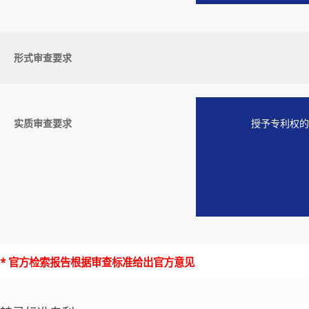
形式审查要求
实质审查要求
授予专利权的
* 官方检索报告根据审查标准给出官方意见