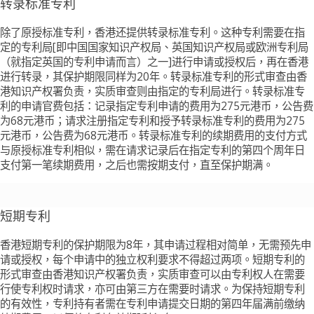
转录标准专利
除了原授标准专利，香港还提供转录标准专利。这种专利需要在指
定的专利局[即中国国家知识产权局、英国知识产权局或欧洲专利局
（就指定英国的专利申请而言）之一]进行申请或授权后，再在香港
进行转录，其保护期限同样为20年。转录标准专利的形式审查由香
港知识产权署负责，实质审查则由指定的专利局进行。转录标准专
利的申请官费包括：记录指定专利申请的费用为275元港币，公告费
为68元港币；请求注册指定专利和授予转录标准专利的费用为275
元港币，公告费为68元港币。转录标准专利的续期费用的支付方式
与原授标准专利相似，需在请求记录后在指定专利的第四个周年日
支付第一笔续期费用，之后也需按期支付，直至保护期满。
短期专利
香港短期专利的保护期限为8年，其申请过程相对简单，无需预先申
请或授权，每个申请中的独立权利要求不得超过两项。短期专利的
形式审查由香港知识产权署负责，实质审查可以由专利权人在需要
行使专利权时请求，亦可由第三方在需要时请求。为保持短期专利
的有效性，专利持有者需在专利申请提交日期的第四年届满前缴纳