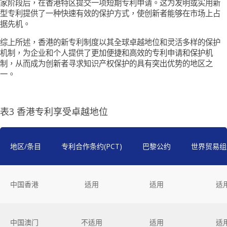
家阶段后，在香港特区提交一项短期专利申请。这为发明或实用新
型专利提供了一种快速有效的保护方式，使创新者能够在市场上占
据先机。
综上所述，香港的新专利制度以其全球卓越地位和灵活多样的保护
机制，为企业和个人提供了更加便捷和高效的专利申请和保护机
制，从而成为创新者寻求知识产权保护的具有突出优势的地区之
一。
表3 香港专利享受卓越地位
地区/条目
专利合作条约(PCT)
巴黎公约
世界贸易组织
中国香港
适用
适用
适
中国澳门
不适用
适用
适