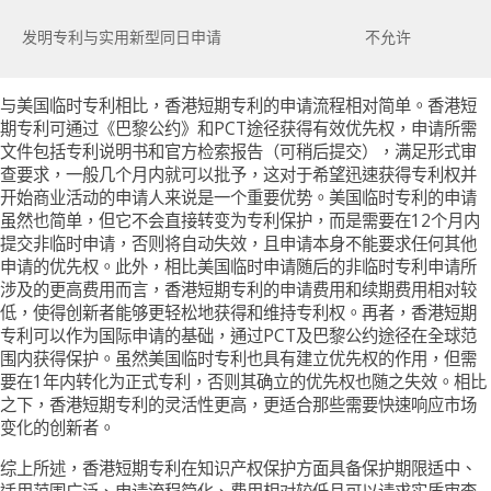
发明专利与实用新型同日申请
不允许
与美国临时专利相比，香港短期专利的申请流程相对简单。香港短
期专利可通过《巴黎公约》和PCT途径获得有效优先权，申请所需
文件包括专利说明书和官方检索报告（可稍后提交），满足形式审
查要求，一般几个月内就可以批予，这对于希望迅速获得专利权并
开始商业活动的申请人来说是一个重要优势。美国临时专利的申请
虽然也简单，但它不会直接转变为专利保护，而是需要在12个月内
提交非临时申请，否则将自动失效，且申请本身不能要求任何其他
申请的优先权。此外，相比美国临时申请随后的非临时专利申请所
涉及的更高费用而言，香港短期专利的申请费用和续期费用相对较
低，使得创新者能够更轻松地获得和维持专利权。再者，香港短期
专利可以作为国际申请的基础，通过PCT及巴黎公约途径在全球范
围内获得保护。虽然美国临时专利也具有建立优先权的作用，但需
要在1年内转化为正式专利，否则其确立的优先权也随之失效。相比
之下，香港短期专利的灵活性更高，更适合那些需要快速响应市场
变化的创新者。
综上所述，香港短期专利在知识产权保护方面具备保护期限适中、