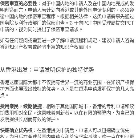
保密审查的必要性
：对于中国内地的申请人及在中国内地完成的发
明创造而言，申请人若计划向香港或其他外国申请专利的，必须遵
循中国内地的保密审查程序。根据相关法律，这类申请需事先通过
国务院专利行政部门的保密审查。对于向PCT中国受理局提交PCT
申请的，视为同时提出了保密审查请求。
如有任何疑问或需要进一步了解申请流程和规定，建议申请人咨询
香港知识产权署或经验丰富的知识产权顾问。
从香港出发：申请发明保护的独特优势
香港这座国际大都市不仅拥有世界一流的商业氛围，在知识产权保
护方面也展现出独特的优势。以下是在香港申请发明保护的几大亮
点。
费用亲民，续期便捷
：相较于其他国际城市，香港的专利申请和续
期费用相对亲民。这意味着创新者可以在有限的预算内，为自己的
发明提供长期而有效的保护。
快速确立优先权
：在香港提交申请后，申请人可以迅速确立优先
权，为日后在全球范围内申请专利奠定坚实基础。这一点在知识更