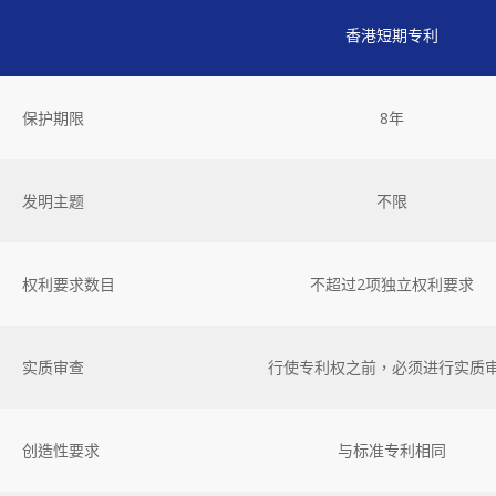
香港短期专利
保护期限
8年
发明主题
不限
权利要求数目
不超过2项独立权利要求
实质审查
行使专利权之前，必须进行实质
创造性要求
与标准专利相同