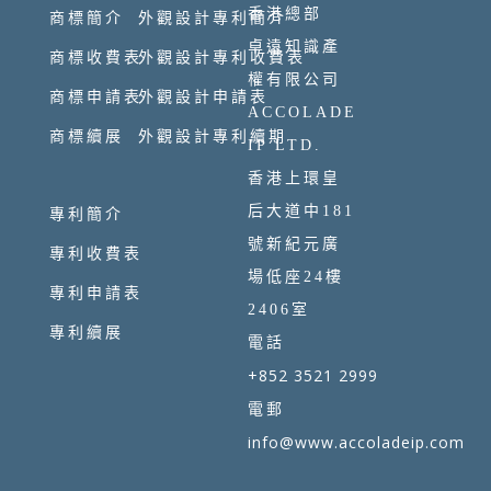
香港總部
商標簡介
外觀設計專利簡介
卓遠知識產
商標收費表
外觀設計專利收費表
權有限公司
商標申請表
外觀設計申請表
ACCOLADE
商標續展
外觀設計專利續期
IP LTD.
香港上環皇
專利簡介
后大道中181
號新紀元廣
專利收費表
場低座24樓
專利申請表
2406室
專利續展
電話
+852 3521 2999
電郵
info@www.accoladeip.com