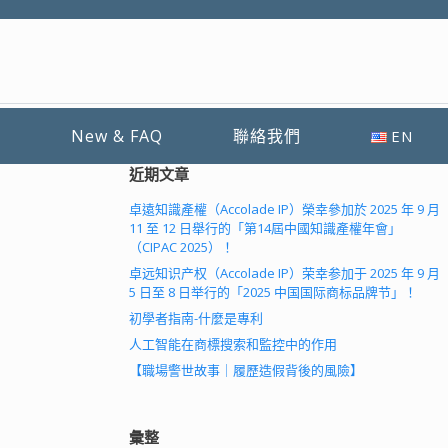
堂
New & FAQ
聯絡我們
EN
近期文章
卓遠知識產權（Accolade IP）榮幸參加於 2025 年 9 月
11 至 12 日舉行的「第14屆中國知識產權年會」
（CIPAC 2025）！
卓远知识产权（Accolade IP）荣幸参加于 2025 年 9 月
5 日至 8 日举行的「2025 中国国际商标品牌节」！
初學者指南-什麼是專利
人工智能在商標搜索和監控中的作用
【職場警世故事｜履歷造假背後的風險】
彙整