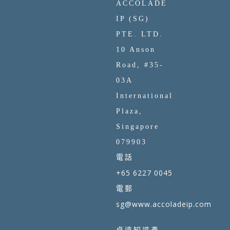
ACCOLADE
IP (SG)
PTE. LTD.
10 Anson
Road, #35-
03A
International
Plaza,
Singapore
079903
電話
+65 6227 0045
電郵
sg@www.accoladeip.com