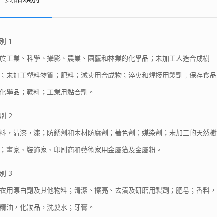
別 1
於工業、科學、攝影、農業、園藝和林業的化學品；未加工人造合成樹
；未加工塑料物質；肥料；滅火用合成物；淬火和焊接用製劑；保存食品
化學品；鞣料；工業用黏合劑。
別 2
料，清漆，漆；防銹劑和木材防腐劑；著色劑；媒染劑；未加工的天然樹
；畫家、裝飾家、印刷商和藝術家用金屬箔及金屬粉。
別 3
衣用漂白劑及其他物料；清潔、擦亮、去漬及研磨用製劑；肥皂；香料，
精油，化妝品，洗髮水；牙膏。