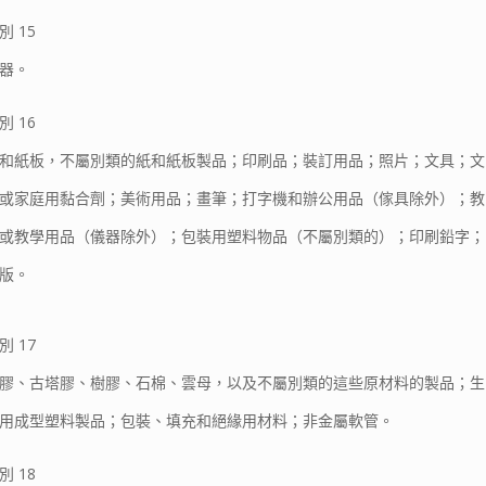
別 15
器。
別 16
和紙板，不屬別類的紙和紙板製品；印刷品；裝訂用品；照片；文具；文
或家庭用黏合劑；美術用品；畫筆；打字機和辦公用品（傢具除外）；教
或教學用品（儀器除外）；包裝用塑料物品（不屬別類的）；印刷鉛字；
版。
別 17
膠、古塔膠、樹膠、石棉、雲母，以及不屬別類的這些原材料的製品；生
用成型塑料製品；包裝、填充和絕緣用材料；非金屬軟管。
別 18