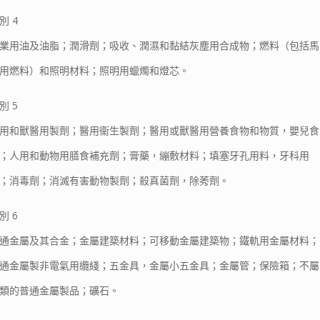
別 4
業用油及油脂；潤滑劑；吸收、潤濕和黏結灰塵用合成物；燃料（包括馬
用燃料）和照明材料；照明用蠟燭和燈芯。
別 5
用和獸醫用製劑；醫用衞生製劑；醫用或獸醫用營養食物和物質，嬰兒食
；人用和動物用膳食補充劑；膏藥，繃敷材料；填塞牙孔用料，牙科用
；消毒劑；消滅有害動物製劑；殺真菌劑，除莠劑。
別 6
通金屬及其合金；金屬建築材料；可移動金屬建築物；鐵軌用金屬材料；
通金屬製非電氣用纜綫；五金具，金屬小五金具；金屬管；保險箱；不屬
類的普通金屬製品；礦石。