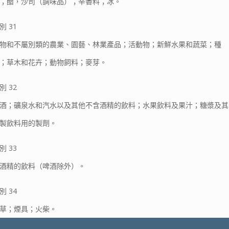
；醋，沙司（調味品）；辛香料；冰。
別 31
物和不屬別類的農業、園藝、林業產品；活動物；新鮮水果和蔬菜；種
；草木和花卉；動物飼料；麥芽。
別 32
酒；礦泉水和汽水以及其他不含酒精的飲料；水果飲料及果汁；糖漿及其
製飲料用的製劑。
別 33
酒精的飲料（啤酒除外）。
別 34
草；煙具；火柴。