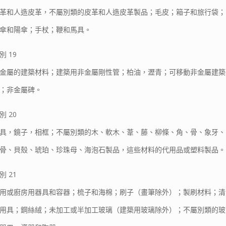
革和人造皮革，不屬別類的皮革和人造皮革製品；毛皮；箱子和旅行袋；
傘和陽傘；手杖；鞭和馬具。
別 19
金屬的建築材料；建築用非金屬剛性管；柏油，瀝青；可移動非金屬建築
；非金屬碑。
別 20
具，鏡子，相框；不屬別類的木、軟木、葦、藤、柳條、角、骨、象牙、
骨、貝殼、琥珀、珍珠母、海泡石製品，這些材料的代用品或塑料製品。
別 21
用或廚房用器具和容器；梳子和海棉；刷子（畫筆除外）；製刷材料；清
用具；鋼絲絨；未加工或半加工玻璃（建築用玻璃除外）；不屬別類的玻