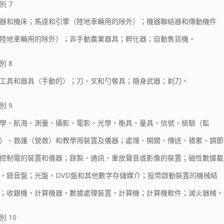
別 7
器和機床；馬達和引擎（陸地車輛用的除外）；機器聯結器和傳動機件
陸地車輛用的除外）；非手動農業器具；孵化器；自動售貨機。
別 8
工具和器具（手動的）；刀、叉和勺餐具；隨身武器；剃刀。
別 9
學、航海、測量、攝影、電影、光學、衡具、量具、信號、檢驗（監
）、救護（營救）和教學用裝置及儀器；處理、開關、傳送、積累、調節
控制電的裝置和儀器；錄製、通訊、重放聲音或影像的裝置；磁性數據載
，錄音盤；光盤，DVD盤和其他數字存儲媒介；投幣啟動裝置的機械結
；收銀機，計算機器，數據處理裝置，計算機；計算機軟件；滅火器械。
別 10