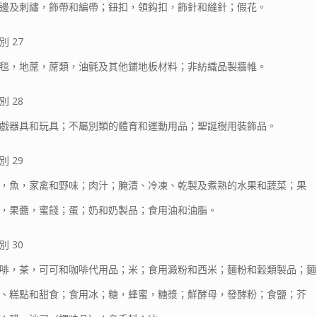
邊及刺繡，飾帶和編帶；鈕扣，領鈎扣，飾針和縫針；假花。
別 27
毯，地蓆，蓆類，油氈及其他鋪地板材料；非紡織品製牆帷。
別 28
戲器具和玩具；不屬別類的體育和運動用品；聖誕樹用裝飾品。
別 29
，魚，家禽和野味；肉汁；腌漬、冷凍、乾製及煮熟的水果和蔬菜；果
，果醬，蜜餞；蛋；奶和奶製品；食用油和油脂。
別 30
啡，茶，可可和咖啡代用品；米；食用澱粉和西米；麵粉和穀類製品；麵
、糕點和甜食；食用冰；糖，蜂蜜，糖漿；鮮酵母，發酵粉；食鹽；芥