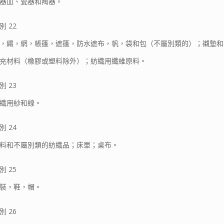
器皿、瓷器和陶器。
別 22
，繩，網，帳篷，遮篷，防水遮布，帆，袋和包（不屬別類的）；襯墊和
充材料（橡膠或塑料除外）；紡織用纖維原料。
別 23
織用紗和線。
別 24
料和不屬別類的紡織品；床單；桌布。
別 25
裝，鞋，帽。
別 26