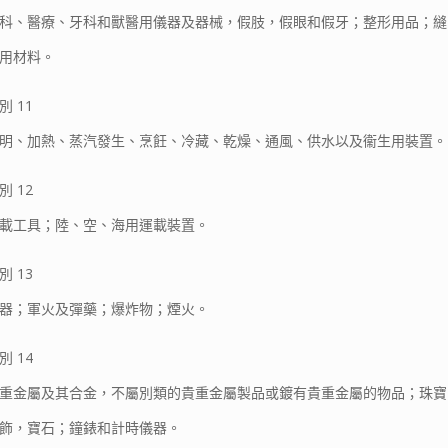
科、醫療、牙科和獸醫用儀器及器械，假肢，假眼和假牙；整形用品；縫
用材料。
別 11
明、加熱、蒸汽發生、烹飪、冷藏、乾燥、通風、供水以及衞生用裝置。
別 12
載工具；陸、空、海用運載裝置。
別 13
器；軍火及彈藥；爆炸物；煙火。
別 14
重金屬及其合金，不屬別類的貴重金屬製品或鍍有貴重金屬的物品；珠寶
飾，寶石；鐘錶和計時儀器。