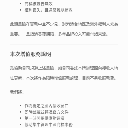
商標被宣告無效
權利喪失，且通常難以補救
此類風險在實務中並不少見，對港澳台地區及海外權利人尤為
重要。一旦錯過答覆期限，多年品牌投入可能付諸東流。
本次增值服務說明
爲協助貴司規避上述風險，如貴司委託本所辦理國內接收人地
址更新，本次將作為限時增值服務處理，目前不另收服務費。
我們將：
作為穩定之國內接收窗口
即時監控並轉達官方文件
第一時間提供應對建議
協助集中管理中國商標事務