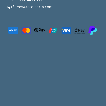
my@accoladeip.com
电邮