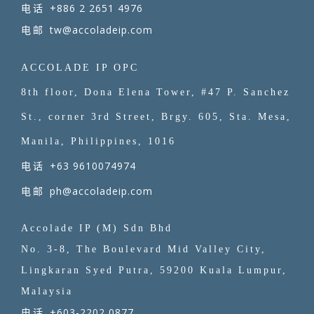
+886 2 2651 4976
电话
tw@accoladeip.com
电邮
ACCOLADE IP OPC
8th floor, Dona Elena Tower, #47 P. Sanchez
St., corner 3rd Street, Brgy. 605, Sta. Mesa,
Manila, Philippines, 1016
+63 9610074974
电话
ph@accoladeip.com
电邮
Accolade IP (M) Sdn Bhd
No. 3-8, The Boulevard Mid Valley City,
Lingkaran Syed Putra, 59200 Kuala Lumpur,
Malaysia
+603-2202 0877
电话