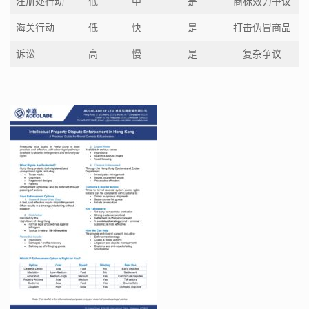
注册处行动
低
中
是
商标效力争议
海关行动
低
快
是
打击伪冒商品
诉讼
高
慢
是
复杂争议