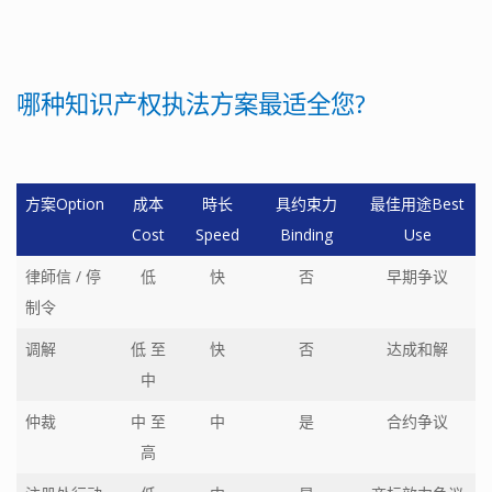
哪种知识产权执法方案最适全您?
方案Option
成本
時长
具约束力
最佳用途Best
Cost
Speed
Binding
Use
律師信 / 停
低
快
否
早期争议
制令
调解
低 至
快
否
达成和解
中
仲裁
中 至
中
是
合约争议
高