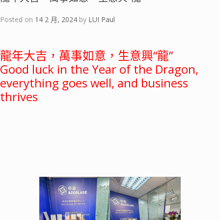
Posted on
14 2 月, 2024
by
LUI Paul
龍年大吉，萬事如意，生意興“龍”
Good luck in the Year of the Dragon,
everything goes well, and business
thrives