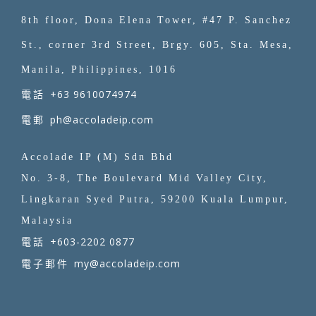
8th floor, Dona Elena Tower, #47 P. Sanchez
St., corner 3rd Street, Brgy. 605, Sta. Mesa,
Manila, Philippines, 1016
+63 9610074974
電話
ph@accoladeip.com
電郵
Accolade IP (M) Sdn Bhd
No. 3-8, The Boulevard Mid Valley City,
Lingkaran Syed Putra, 59200 Kuala Lumpur,
Malaysia
+603-2202 0877
電話
my@accoladeip.com
電子郵件