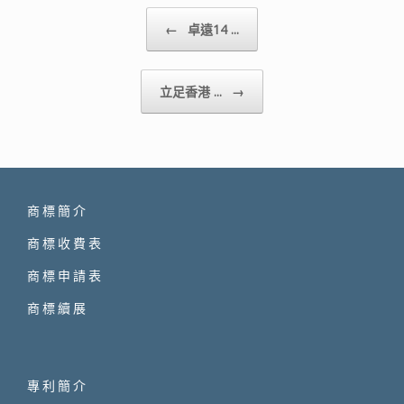
Post navigation
←
卓遠14 ...
立足香港 ...
→
商標簡介
商標收費表
商標申請表
商標續展
專利簡介