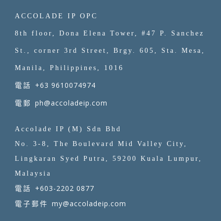
ACCOLADE IP OPC
8th floor, Dona Elena Tower, #47 P. Sanchez
St., corner 3rd Street, Brgy. 605, Sta. Mesa,
Manila, Philippines, 1016
+63 9610074974
電話
ph@accoladeip.com
電郵
Accolade IP (M) Sdn Bhd
No. 3-8, The Boulevard Mid Valley City,
Lingkaran Syed Putra, 59200 Kuala Lumpur,
Malaysia
+603-2202 0877
電話
my@accoladeip.com
電子郵件