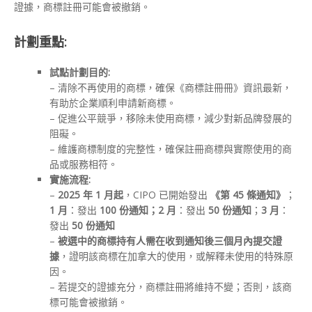
證據，商標註冊可能會被撤銷。
計劃重點:
試點計劃目的:
– 清除不再使用的商標，確保《商標註冊冊》資訊最新，
有助於企業順利申請新商標。
– 促進公平競爭，移除未使用商標，減少對新品牌發展的
阻礙。
– 維護商標制度的完整性，確保註冊商標與實際使用的商
品或服務相符。
實施流程:
–
2025
年 1
月起
，CIPO 已開始發出
《第 45
條通知》
；
1
月
：發出
100
份通知；2
月
：發出
50
份通知
；
3
月
：
發出
50
份通知
–
被選中的商標持有人需在收到通知後三個月內提交證
據
，證明該商標在加拿大的使用，或解釋未使用的特殊原
因。
– 若提交的證據充分，商標註冊將維持不變；否則，該商
標可能會被撤銷。