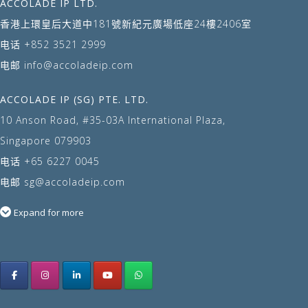
ACCOLADE IP LTD.
香港上環皇后大道中181號新紀元廣場低座24樓2406室
电话
+852 3521 2999
电邮
info@accoladeip.com
ACCOLADE IP (SG) PTE. LTD.
10 Anson Road, #35-03A International Plaza,
Singapore 079903
电话
+65 6227 0045
电邮
sg@accoladeip.com
Expand for more