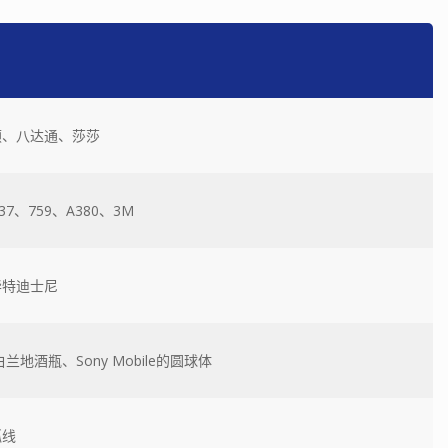
顿、八达通、莎莎
37、759、A380、3M
华特迪士尼
地酒瓶、Sony Mobile的圆球体
弧线