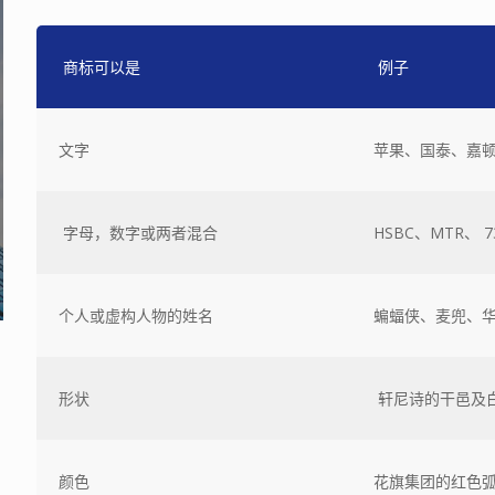
商标可以是
例子
文字
苹果、国泰、嘉
字母，数字或两者混合
HSBC、MTR、 7
个人或虚构人物的姓名
蝙蝠侠、麦兜、
形状
轩尼诗的干邑及白兰
颜色
花旗集团的红色