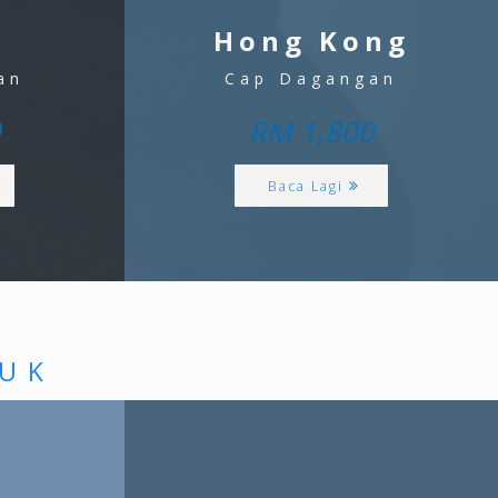
n
Hong Kong
an
Cap Dagangan
0
RM 1,800
Baca Lagi
TUK