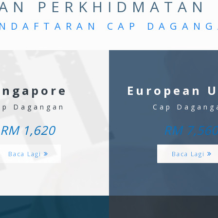
AN PERKHIDMATAN
NDAFTARAN CAP DAGAN
ingapore
European 
ap Dagangan
Cap Dagang
RM 1,620
RM 7,56
Baca Lagi
Baca Lagi