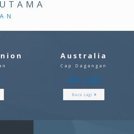
 UTAMA
GAN
Union
Australia
an
Cap Dagangan
0
RM 2,880
Baca Lagi