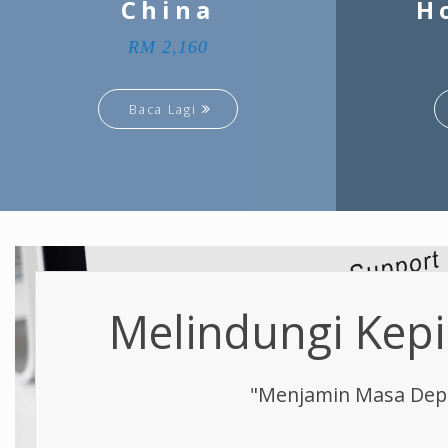
China
H
RM 2,160
Baca Lagi
Melindungi Kepi
"Menjamin Masa Depa