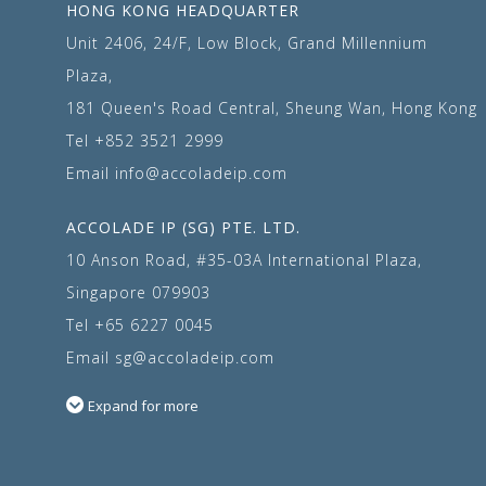
HONG KONG HEADQUARTER
Unit 2406, 24/F, Low Block, Grand Millennium
Plaza,
181 Queen's Road Central, Sheung Wan, Hong Kong
Tel
+852 3521 2999
Email
info@accoladeip.com
ACCOLADE IP (SG) PTE. LTD.
10 Anson Road, #35-03A International Plaza,
Singapore 079903
Tel
+65 6227 0045
Email
sg@accoladeip.com
Expand for more