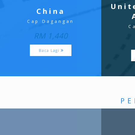
Unit
China
Cap Dagangan
C
RM 1,440
Baca Lagi
PE