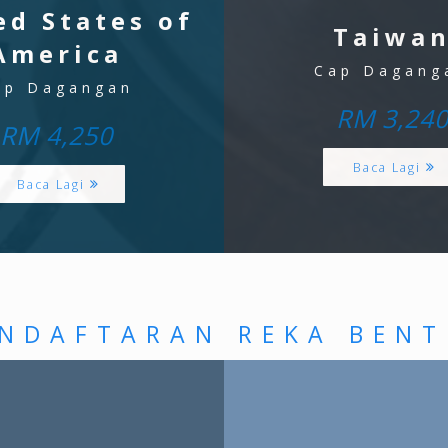
ed States of
Taiwa
America
Cap Dagang
ap Dagangan
RM 3,24
RM 4,250
Baca Lagi
Baca Lagi
NDAFTARAN REKA BEN