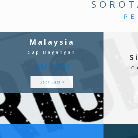
SOROT
PE
Malaysia
Cap Dagangan
S
RM 1,699
C
Baca Lagi