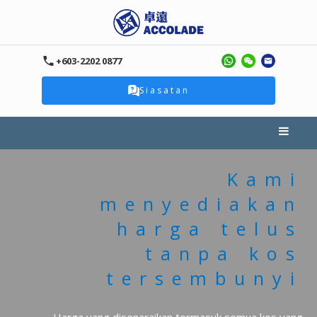
+603-2202 0877
Siasatan
Kami
menyediakan
harga telus
tanpa kos
tersembunyi
Harga yang disenaraikan termasuk semua kos yang