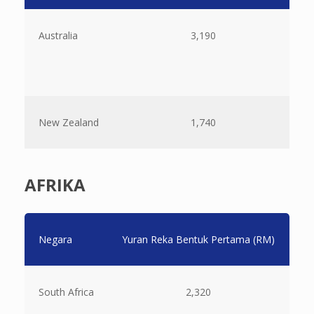
Australia
3,190
New Zealand
1,740
AFRIKA
Negara
Yuran Reka Bentuk Pertama (RM)
Ba
South Africa
2,320