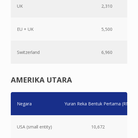
UK
2,310
EU + UK
5,500
Switzerland
6,960
AMERIKA UTARA
Negara
Yuran Reka Bentuk Pertama (RM)
USA (small entity)
10,672