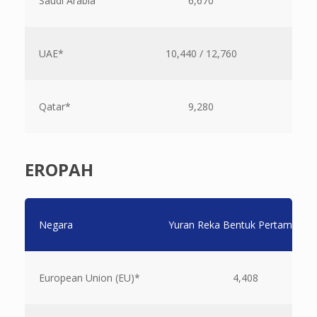
Saudi Arabia
6,670
UAE*
10,440 / 12,760
Qatar*
9,280
EROPAH
Negara
Yuran Reka Bentuk Pertama (R
European Union (EU)*
4,408