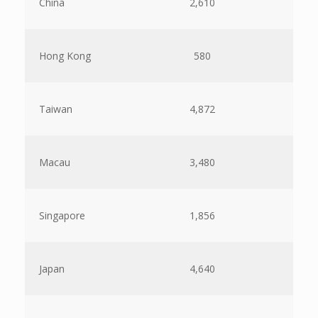
China
2,610
Hong Kong
580
Taiwan
4,872
Macau
3,480
Singapore
1,856
Japan
4,640