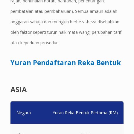
rajah, penunaian notari, bantahan, penentangan,
pembatalan atau pembaharuan). Semua amaun adalah
anggaran sahaja dan mungkin berbeza-beza disebabkan
oleh faktor seperti turun naik mata wang, perubahan tarif
atau keperluan prosedur.
Yuran Pendaftaran Reka Bentuk
ASIA
Negara
Yuran Reka Bentuk Pertama (RM)
B