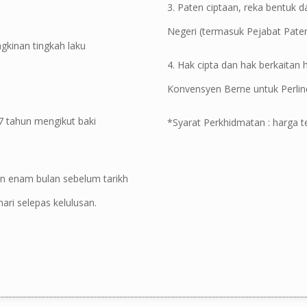
3. Paten ciptaan, reka bentuk da
Negeri (termasuk Pejabat Paten
kinan tingkah laku
4. Hak cipta dan hak berkaitan
Konvensyen Berne untuk Perlin
 7 tahun mengikut baki
*Syarat Perkhidmatan : harga te
on enam bulan sebelum tarikh
ari selepas kelulusan.