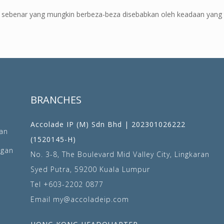
s sebenar yang mungkin berbeza-beza disebabkan oleh keadaan yang t
BRANCHES
Accolade IP (M) Sdn Bhd | 202301026222
an
(1520145-H)
ngan
No. 3-8, The Boulevard Mid Valley City, Lingkaran
Syed Putra, 59200 Kuala Lumpur
Tel
+603-2202 0877
Email
my@accoladeip.com