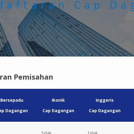
daftaran Cap Da
aran Pemisahan
Bersepadu
Ikonik
Inggeris
ap Dagangan
Cap Dagangan
Cap Dagangan
Tidak
Tidak